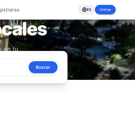
gistrarse
ES
Unirse
ocales
s en tu
oya tu
Buscar