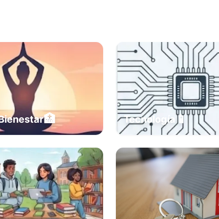
🏥
📱
Bienestar
Tecnología