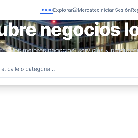
Inicio
Explorar
Mercatec
Iniciar Sesión
Re
bre negocios l
tra los mejores negocios, servicios y producto
idad. Conecta con emprendedores locales y ap
economía.