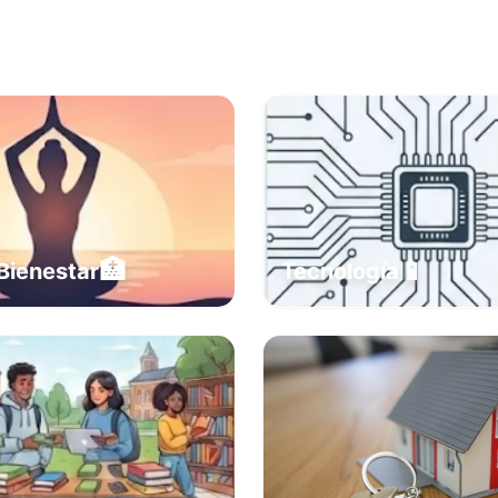
🏥
📱
Bienestar
Tecnología