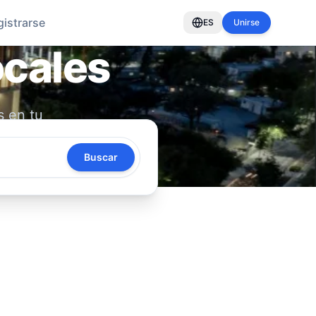
gistrarse
ES
Unirse
ocales
s en tu
oya tu
Buscar