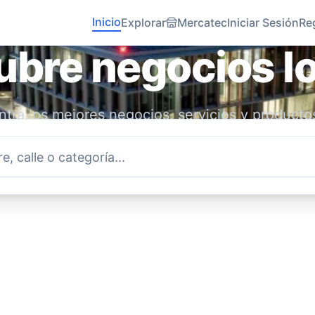
Inicio
Explorar
Mercatec
Iniciar Sesión
Re
bre negocios l
tra los mejores negocios, servicios y producto
idad. Conecta con emprendedores locales y ap
economía.