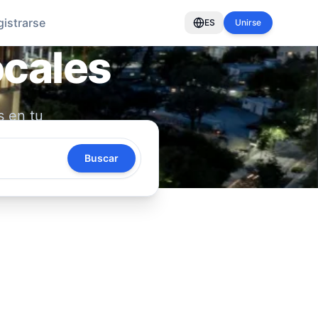
gistrarse
ES
Unirse
ocales
s en tu
oya tu
Buscar