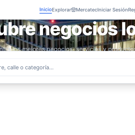
Inicio
Explorar
Mercatec
Iniciar Sesión
Re
bre negocios l
tra los mejores negocios, servicios y producto
idad. Conecta con emprendedores locales y ap
economía.