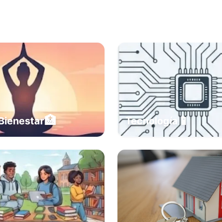
🏥
📱
Bienestar
Tecnología