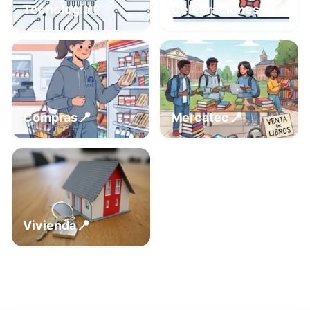
📍
📱
Tecnología
Celebraciones
📍
📍
Compras
Mercatec
📍
Vivienda