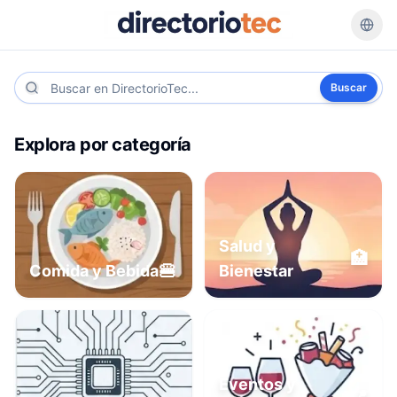
Buscar
Explora por categoría
Salud y
🏥
🍔
Comida y Bebida
Bienestar
Eventos y