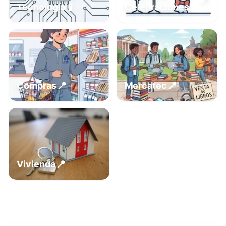
📍
📱
Tecnología
Celebraciones
📍
📍
Compras
Mercatec
📍
Vivienda