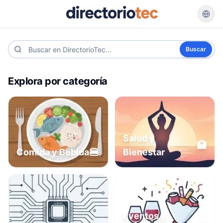
Buscar
Explora por categoría
Salud y
🏥
🍔
Comida y Bebida
Bienestar
Eventos y