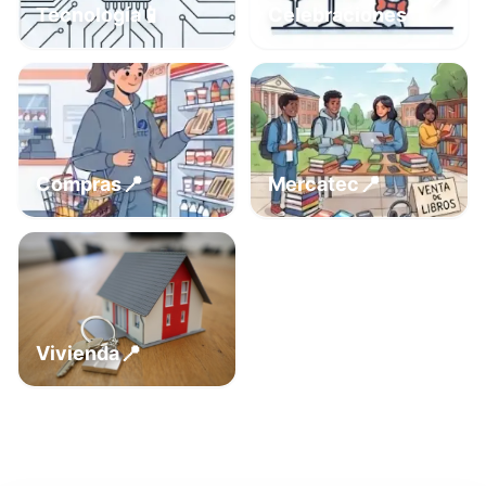
📍
📱
Tecnología
Celebraciones
📍
📍
Compras
Mercatec
📍
Vivienda