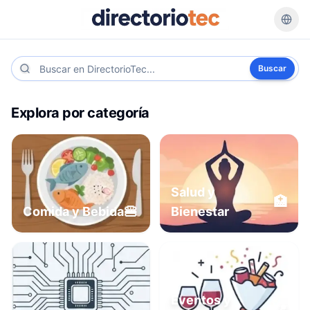
Buscar
Explora por categoría
Salud y
🏥
🍔
Comida y Bebida
Bienestar
Eventos y