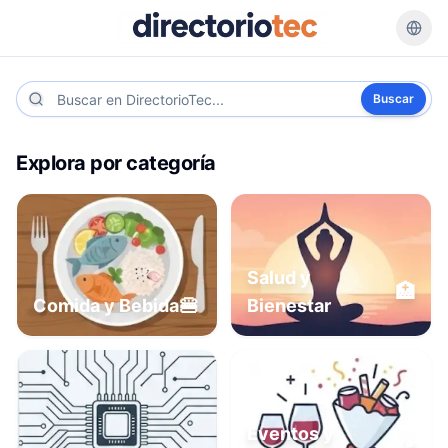
Buscar
Explora por categoría
Salud y
🏥
🍔
Comida y Bebida
Bienestar
Eventos y