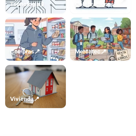
📍
📱
Tecnología
Celebraciones
📍
📍
Compras
Mercatec
📍
Vivienda