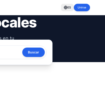
ES
Unirse
ocales
s en tu
oya tu
Buscar