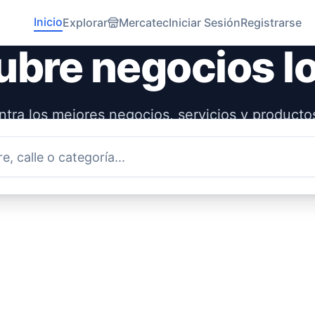
Inicio
Explorar
Mercatec
Iniciar Sesión
Registrarse
bre negocios l
tra los mejores negocios, servicios y producto
idad. Conecta con emprendedores locales y ap
economía.