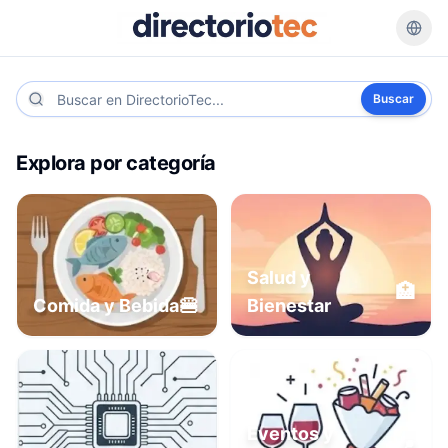
Buscar
Explora por categoría
Salud y
🏥
🍔
Comida y Bebida
Bienestar
Eventos y