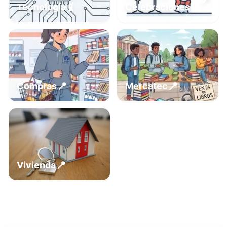
📍
📱
Tecnología
Celebraciones
📍
📍
Compras
Mercatec
📍
Vivienda