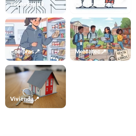
📍
📱
Tecnología
Celebraciones
📍
📍
Compras
Mercatec
📍
Vivienda