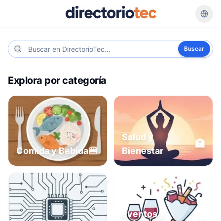
Buscar
Explora por categoría
Salud y
🏥
🍔
Comida y Bebida
Bienestar
Eventos y