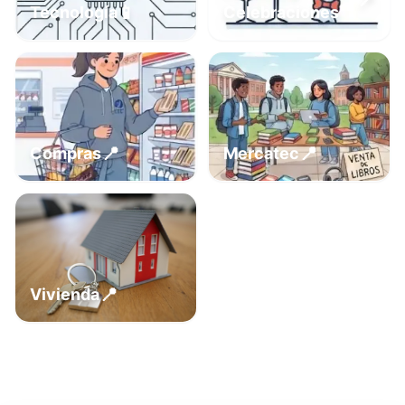
📍
📱
Tecnología
Celebraciones
📍
📍
Compras
Mercatec
📍
Vivienda