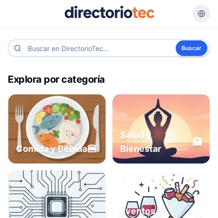
Buscar
Explora por categoría
Salud y
🏥
🍔
Comida y Bebida
Bienestar
Eventos y