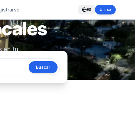
gistrarse
ES
Unirse
ocales
s en tu
oya tu
Buscar