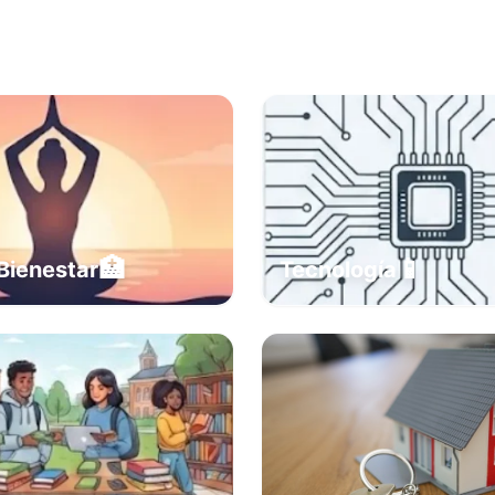
🏥
📱
Bienestar
Tecnología