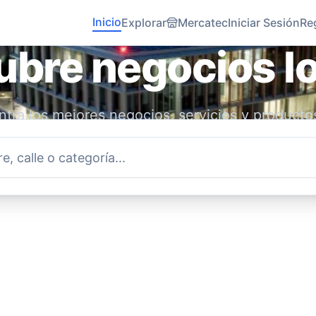
Inicio
Explorar
Mercatec
Iniciar Sesión
Re
bre negocios l
tra los mejores negocios, servicios y producto
idad. Conecta con emprendedores locales y ap
economía.