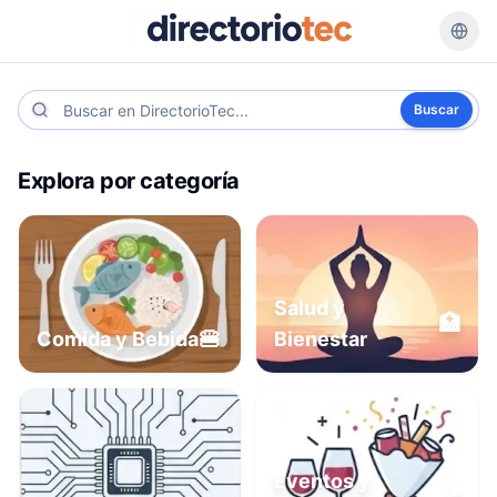
Buscar
Explora por categoría
Salud y
🏥
🍔
Comida y Bebida
Bienestar
Eventos y