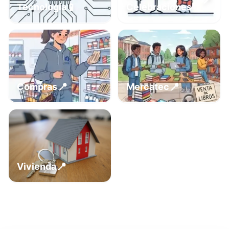
📍
📱
Tecnología
Celebraciones
📍
📍
Compras
Mercatec
📍
Vivienda