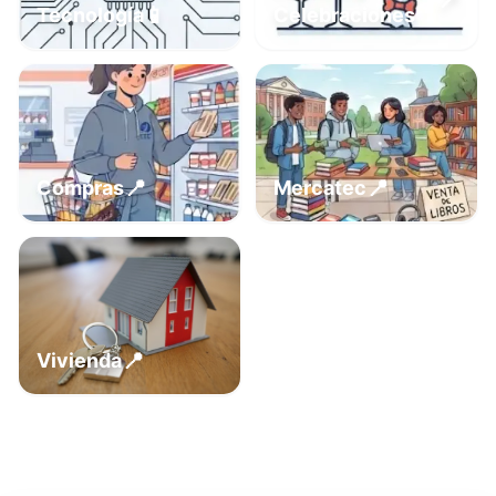
📍
📱
Tecnología
Celebraciones
📍
📍
Compras
Mercatec
📍
Vivienda