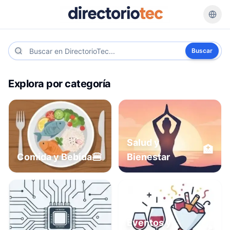
Buscar
Explora por categoría
Salud y
🏥
🍔
Comida y Bebida
Bienestar
Eventos y