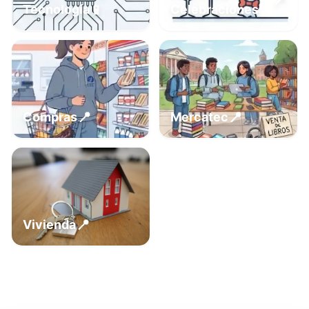
📍
📱
Tecnología
Celebraciones
📍
📍
Compras
Mercatec
📍
Vivienda