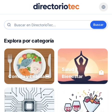
Buscar
Explora por categoría
Salud y
🏥
🍔
Comida y Bebida
Bienestar
Eventos y