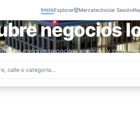
Inicio
Explorar
Mercatec
Iniciar Sesión
Re
bre negocios l
tra los mejores negocios, servicios y producto
idad. Conecta con emprendedores locales y ap
economía.