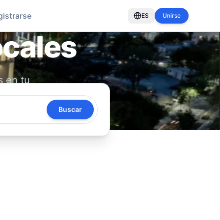
gistrarse
ES
Unirse
ocales
s en tu
oya tu
Buscar