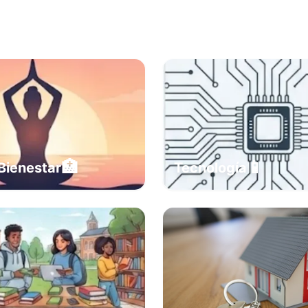
🏥
📱
Bienestar
Tecnología