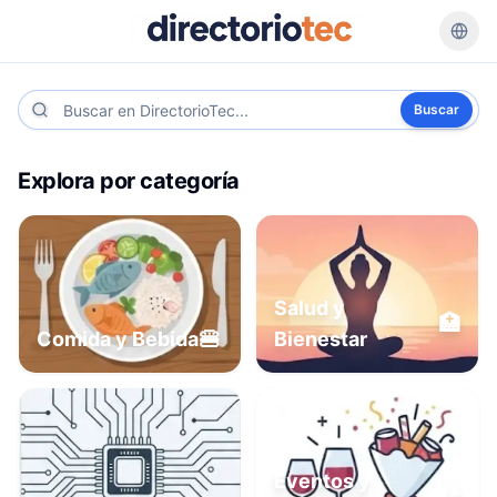
Buscar
Explora por categoría
Salud y
🏥
🍔
Comida y Bebida
Bienestar
Eventos y