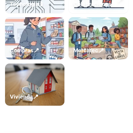
📍
📱
Tecnología
Celebraciones
📍
📍
Compras
Mercatec
📍
Vivienda