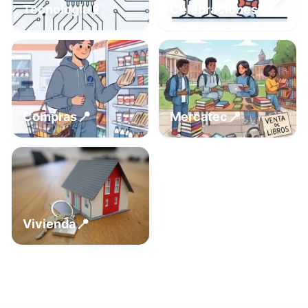
📍
📱
Tecnología
Celebraciones
📍
📍
Compras
Mercatec
📍
Vivienda