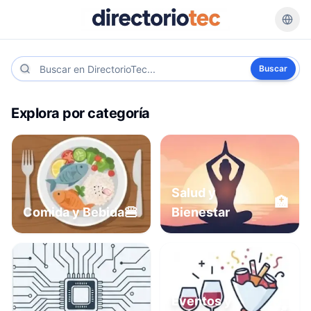
Buscar
Explora por categoría
Salud y
🏥
🍔
Comida y Bebida
Bienestar
Eventos y