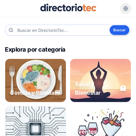
Buscar
Explora por categoría
Salud y
🏥
🍔
Comida y Bebida
Bienestar
Eventos y