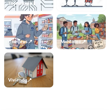
📍
📱
Tecnología
Celebraciones
📍
📍
Compras
Mercatec
📍
Vivienda