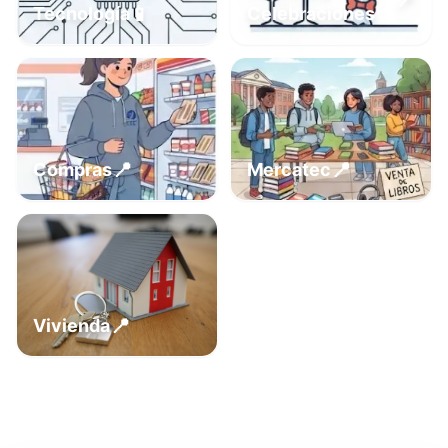
📍
📱
Tecnología
Celebraciones
📍
📍
Compras
Mercatec
📍
Vivienda