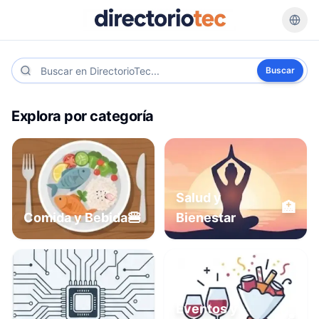
Buscar
Explora por categoría
Salud y
🏥
🍔
Comida y Bebida
Bienestar
Eventos y