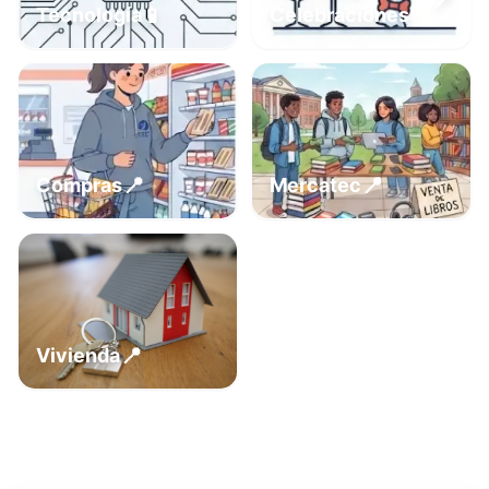
📍
📱
Tecnología
Celebraciones
📍
📍
Compras
Mercatec
📍
Vivienda