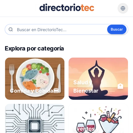
Buscar
Explora por categoría
Salud y
🏥
🍔
Comida y Bebida
Bienestar
Eventos y