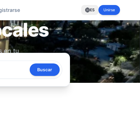
gistrarse
ES
Unirse
ocales
s en tu
oya tu
Buscar