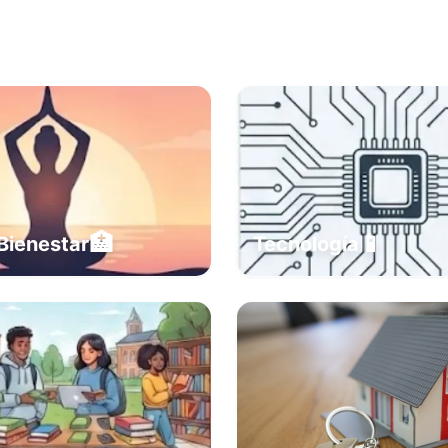
🏥
📱
Bienestar
Tecnología