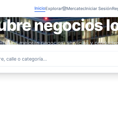
Inicio
Explorar
Mercatec
Iniciar Sesión
Re
bre negocios l
tra los mejores negocios, servicios y producto
idad. Conecta con emprendedores locales y ap
economía.