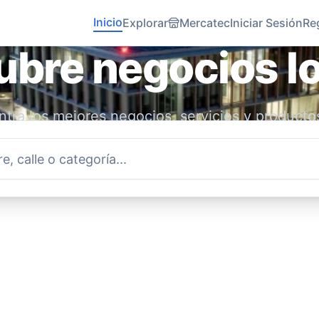
Inicio
Explorar
Mercatec
Iniciar Sesión
Re
bre negocios l
tra los mejores negocios, servicios y producto
idad. Conecta con emprendedores locales y ap
economía.