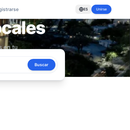
gistrarse
ES
Unirse
ocales
s en tu
oya tu
Buscar