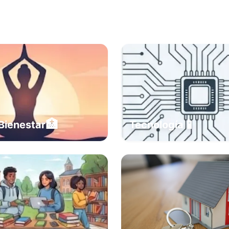
🏥
📱
Bienestar
Tecnología