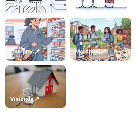
📍
📱
Tecnología
Celebraciones
📍
📍
Compras
Mercatec
📍
Vivienda