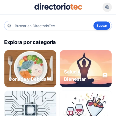
Buscar
Explora por categoría
Salud y
🏥
🍔
Comida y Bebida
Bienestar
Eventos y