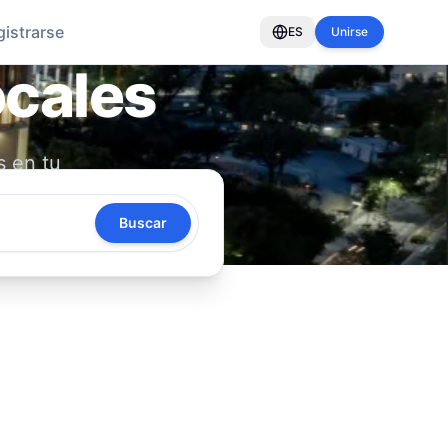
gistrarse
ES
Unirse
ocales
s en tu
oya tu
Buscar