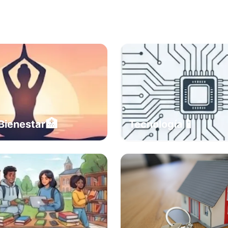
🏥
📱
Bienestar
Tecnología