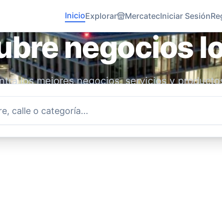
Inicio
Explorar
Mercatec
Iniciar Sesión
Re
bre negocios l
tra los mejores negocios, servicios y producto
idad. Conecta con emprendedores locales y ap
economía.