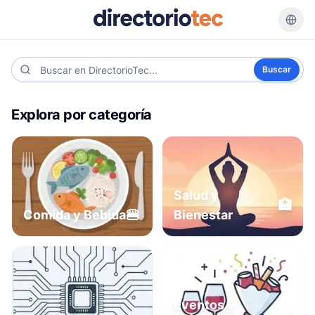
Buscar
Explora por categoría
Salud y
🏥
🍔
Comida y Bebida
Bienestar
Eventos y