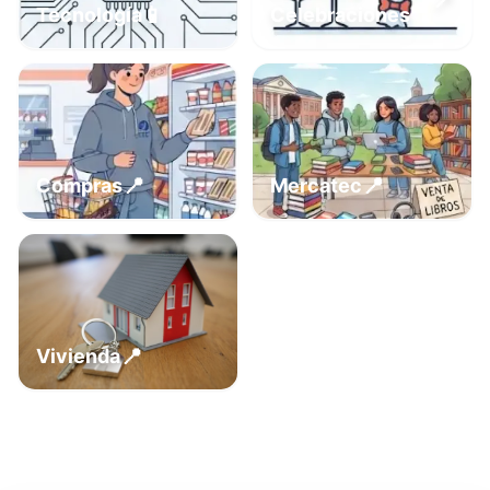
📍
📱
Tecnología
Celebraciones
📍
📍
Compras
Mercatec
📍
Vivienda