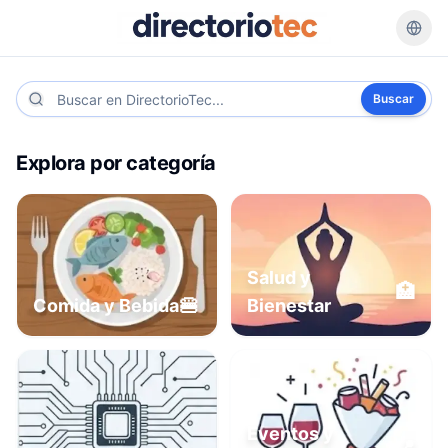
Buscar
Explora por categoría
Salud y
🏥
🍔
Comida y Bebida
Bienestar
Eventos y