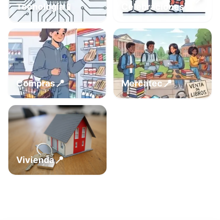
📍
📱
Tecnología
Celebraciones
📍
📍
Compras
Mercatec
📍
Vivienda