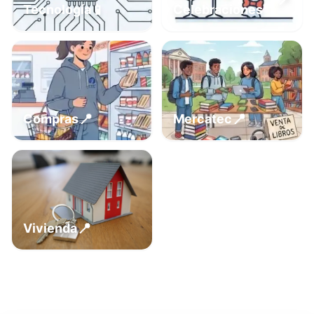
📍
📱
Tecnología
Celebraciones
📍
📍
Compras
Mercatec
📍
Vivienda