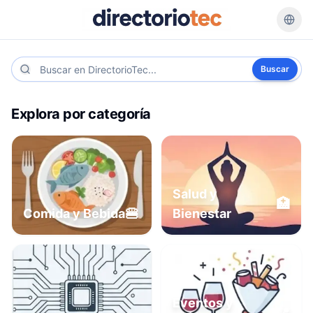
Buscar
Explora por categoría
Salud y
🏥
🍔
Comida y Bebida
Bienestar
Eventos y