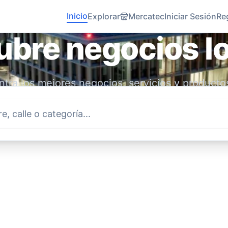
Inicio
Explorar
Mercatec
Iniciar Sesión
Re
bre negocios l
tra los mejores negocios, servicios y producto
idad. Conecta con emprendedores locales y ap
economía.