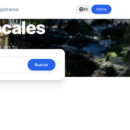
gistrarse
ES
Unirse
ocales
s en tu
oya tu
Buscar