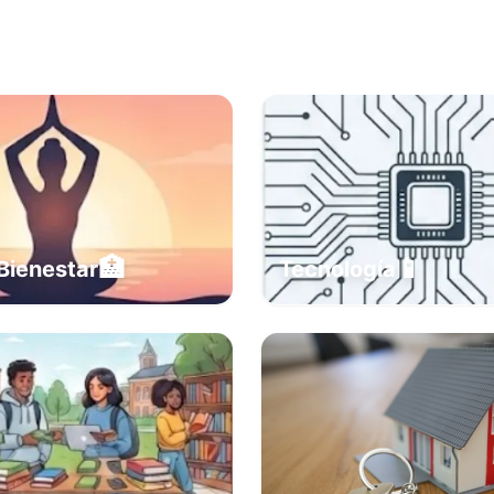
🏥
📱
Bienestar
Tecnología