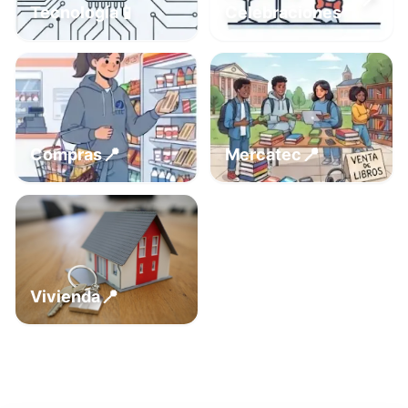
📍
📱
Tecnología
Celebraciones
📍
📍
Compras
Mercatec
📍
Vivienda