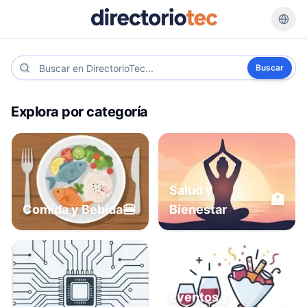
Buscar
Explora por categoría
Salud y
🏥
🍔
Comida y Bebida
Bienestar
Eventos y