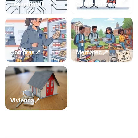
📍
📱
Tecnología
Celebraciones
📍
📍
Compras
Mercatec
📍
Vivienda