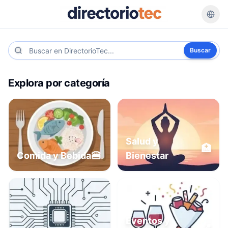
Buscar
Explora por categoría
Salud y
🏥
🍔
Comida y Bebida
Bienestar
Eventos y