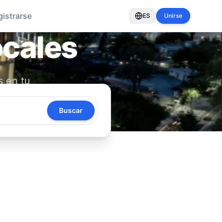
gistrarse
ES
Unirse
ocales
s en tu
oya tu
Buscar