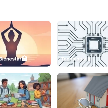
🏥
📱
Bienestar
Tecnología