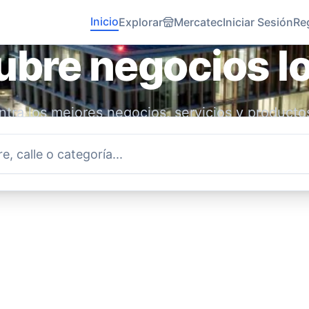
Inicio
Explorar
Mercatec
Iniciar Sesión
Re
bre negocios l
tra los mejores negocios, servicios y producto
idad. Conecta con emprendedores locales y ap
economía.