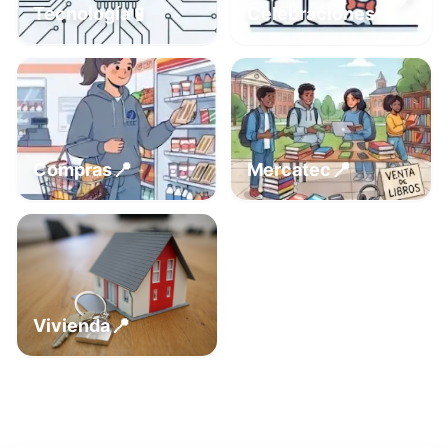
📍
📱
Tecnología
Celebraciones
📍
📍
Compras
Mercatec
📍
Vivienda