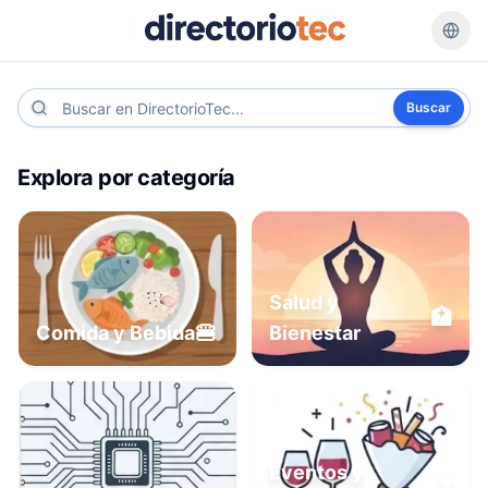
Buscar
Explora por categoría
Salud y
🏥
🍔
Comida y Bebida
Bienestar
Eventos y