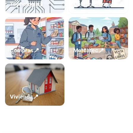
📍
📱
Tecnología
Celebraciones
📍
📍
Compras
Mercatec
📍
Vivienda