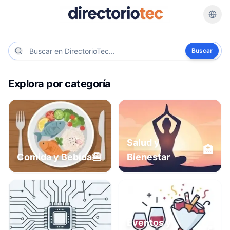
Buscar
Explora por categoría
Salud y
🏥
🍔
Comida y Bebida
Bienestar
Eventos y