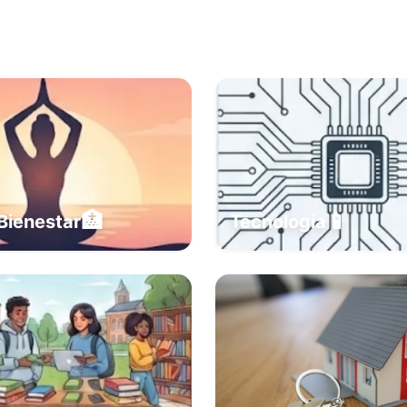
🏥
📱
Bienestar
Tecnología