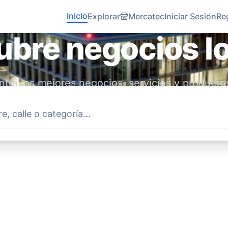
Inicio
Explorar
Mercatec
Iniciar Sesión
Re
bre negocios l
tra los mejores negocios, servicios y producto
idad. Conecta con emprendedores locales y ap
economía.