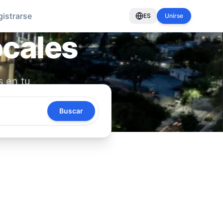
gistrarse
ES
Unirse
ocales
s en tu
oya tu
Buscar