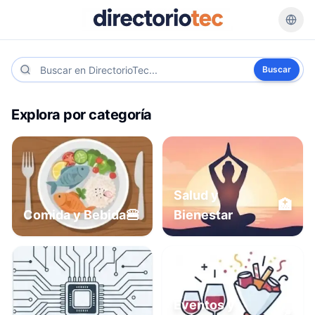
Buscar
Explora por categoría
Salud y
🏥
🍔
Comida y Bebida
Bienestar
Eventos y