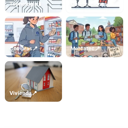
📍
📱
Tecnología
Celebraciones
📍
📍
Compras
Mercatec
📍
Vivienda