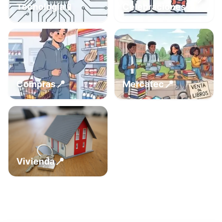
📍
📱
Tecnología
Celebraciones
📍
📍
Compras
Mercatec
📍
Vivienda