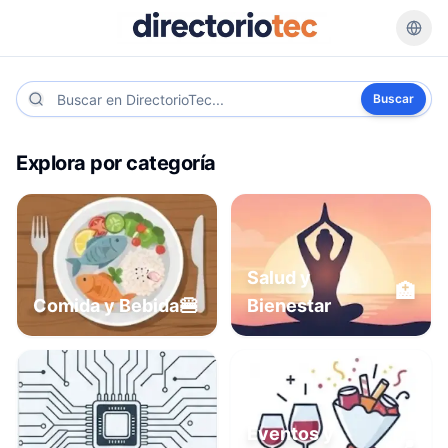
Buscar
Explora por categoría
Salud y
🏥
🍔
Comida y Bebida
Bienestar
Eventos y