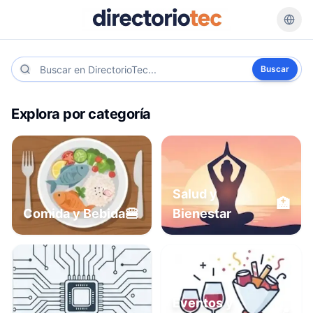
Buscar
Explora por categoría
Salud y
🏥
🍔
Comida y Bebida
Bienestar
Eventos y