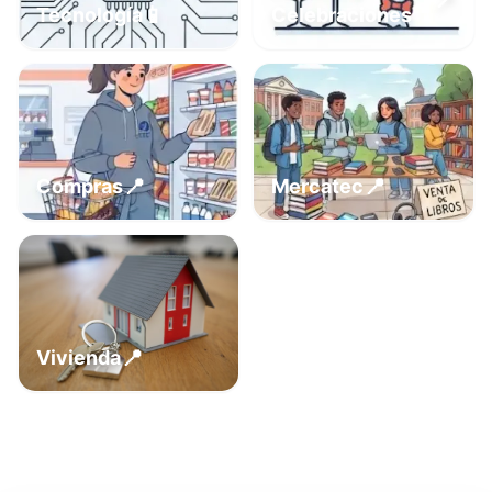
📍
📱
Tecnología
Celebraciones
📍
📍
Compras
Mercatec
📍
Vivienda