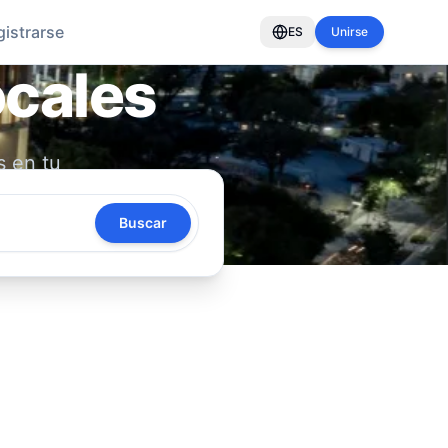
gistrarse
ES
Unirse
ocales
s en tu
oya tu
Buscar