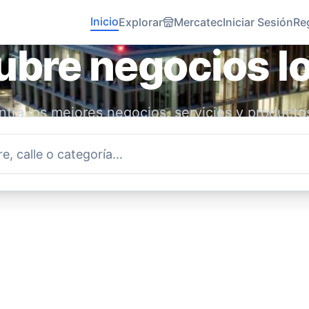
Inicio
Explorar
Mercatec
Iniciar Sesión
Re
bre negocios l
tra los mejores negocios, servicios y producto
idad. Conecta con emprendedores locales y ap
economía.