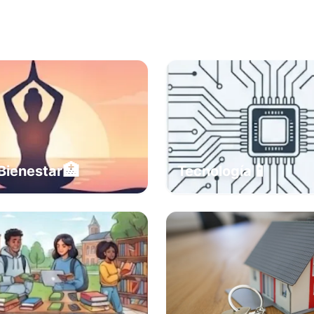
🏥
📱
Bienestar
Tecnología