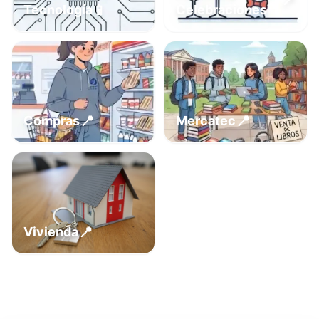
📍
📱
Tecnología
Celebraciones
📍
📍
Compras
Mercatec
📍
Vivienda