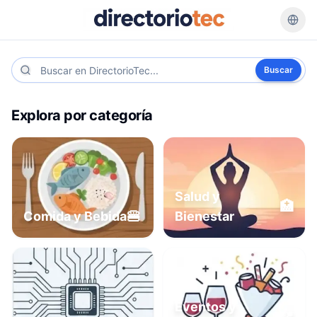
Buscar
Explora por categoría
Salud y
🏥
🍔
Comida y Bebida
Bienestar
Eventos y