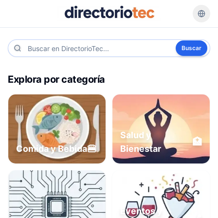
Buscar
Explora por categoría
Salud y
🏥
🍔
Comida y Bebida
Bienestar
Eventos y