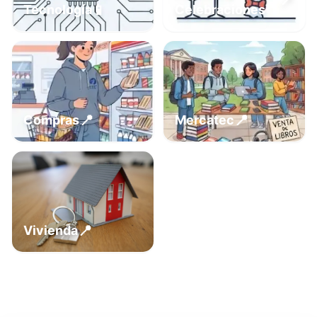
📍
📱
Tecnología
Celebraciones
📍
📍
Compras
Mercatec
📍
Vivienda