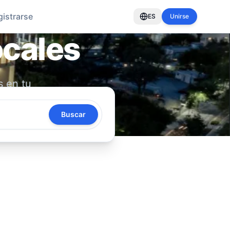
gistrarse
ES
Unirse
ocales
s en tu
oya tu
Buscar