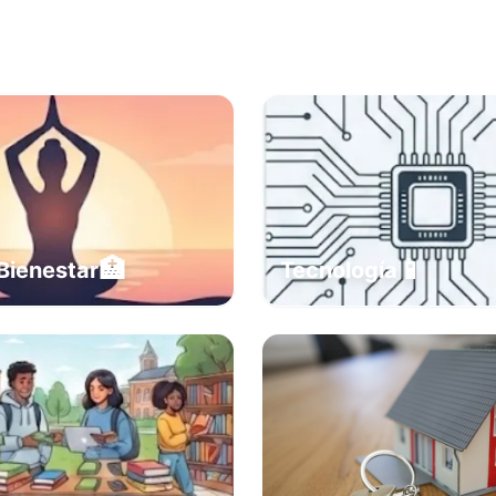
🏥
📱
Bienestar
Tecnología