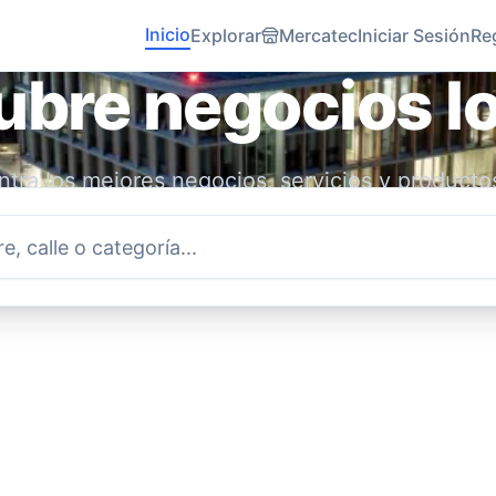
Inicio
Explorar
Mercatec
Iniciar Sesión
Re
bre negocios l
tra los mejores negocios, servicios y producto
idad. Conecta con emprendedores locales y ap
economía.