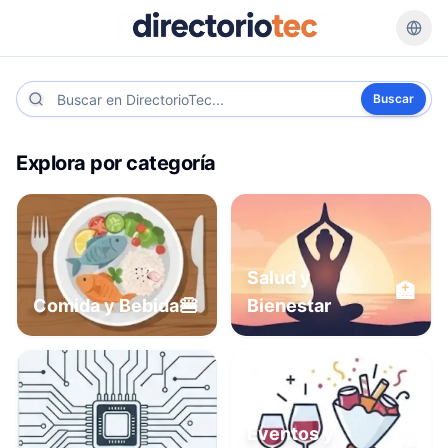
Buscar
Explora por categoría
Salud y
🏥
🍔
Comida y Bebida
Bienestar
Eventos y