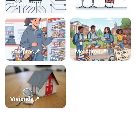
📍
📱
Tecnología
Celebraciones
📍
📍
Compras
Mercatec
📍
Vivienda