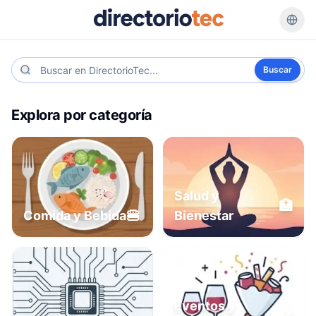
Buscar
Explora por categoría
Salud y
🏥
🍔
Comida y Bebida
Bienestar
Eventos y