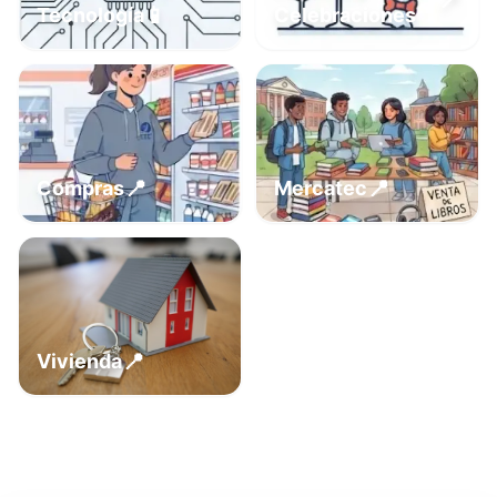
📍
📱
Tecnología
Celebraciones
📍
📍
Compras
Mercatec
📍
Vivienda