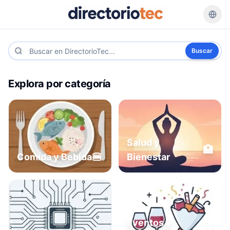
Buscar
Explora por categoría
Salud y
🏥
🍔
Comida y Bebida
Bienestar
Eventos y