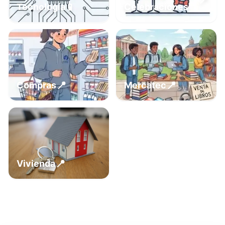
📍
📱
Tecnología
Celebraciones
📍
📍
Compras
Mercatec
📍
Vivienda