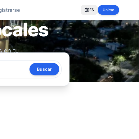
gistrarse
ES
Unirse
ocales
s en tu
oya tu
Buscar