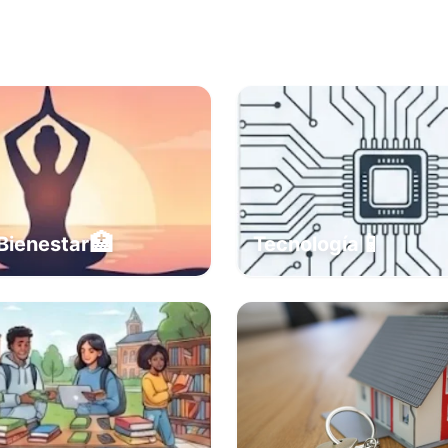
🏥
📱
Bienestar
Tecnología