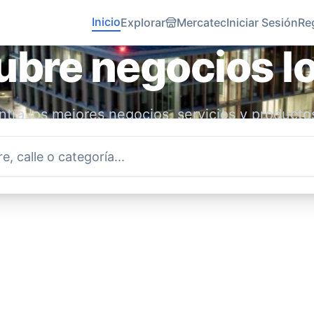
Inicio
Explorar
Mercatec
Iniciar Sesión
Re
bre negocios l
tra los mejores negocios, servicios y producto
idad. Conecta con emprendedores locales y ap
economía.