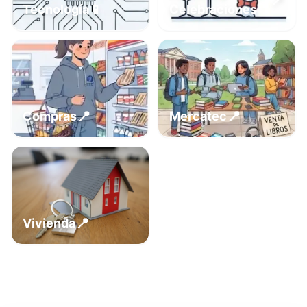
📍
📱
Tecnología
Celebraciones
📍
📍
Compras
Mercatec
📍
Vivienda