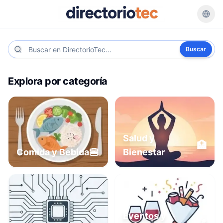
Buscar
Explora por categoría
Salud y
🏥
🍔
Comida y Bebida
Bienestar
Eventos y