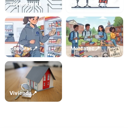
📍
📱
Tecnología
Celebraciones
📍
📍
Compras
Mercatec
📍
Vivienda