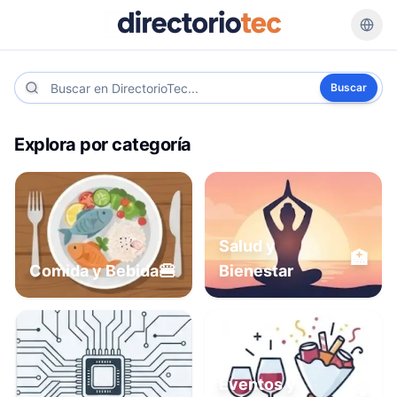
Buscar
Explora por categoría
Salud y
🏥
🍔
Comida y Bebida
Bienestar
Eventos y