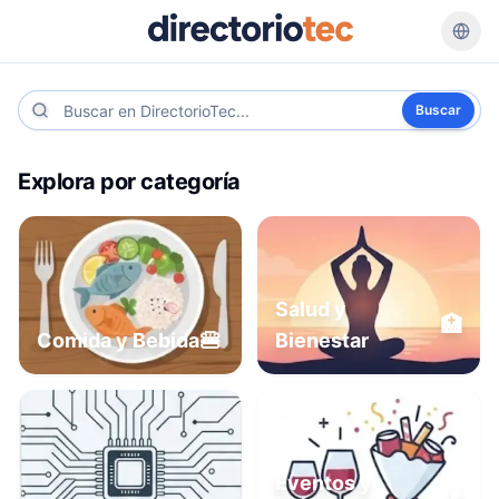
Buscar
Explora por categoría
Salud y
🏥
🍔
Comida y Bebida
Bienestar
Eventos y