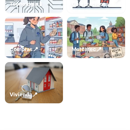
📍
📱
Tecnología
Celebraciones
📍
📍
Compras
Mercatec
📍
Vivienda