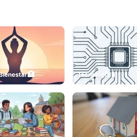
🏥
📱
Bienestar
Tecnología