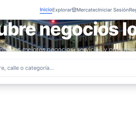
Inicio
Explorar
Mercatec
Iniciar Sesión
Re
bre negocios l
tra los mejores negocios, servicios y producto
idad. Conecta con emprendedores locales y ap
economía.