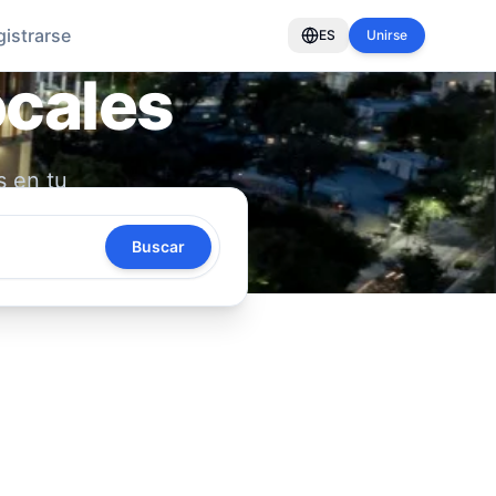
gistrarse
ES
Unirse
ocales
s en tu
oya tu
Buscar